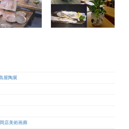
島屋陶展
岡店美術画廊