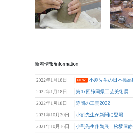
新着情報/information
2022年1月18日
小割先生の日本橋高
NEW!
2022年1月18日
第47回静岡県工芸美術展
2022年1月18日
静岡の工芸2022
2021年10月20日
小割先生が新聞に登場
2021年10月16日
小割先生作陶展 松坂屋静