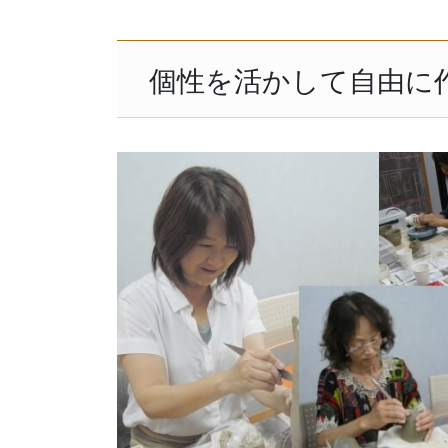
個性を活かして自由に