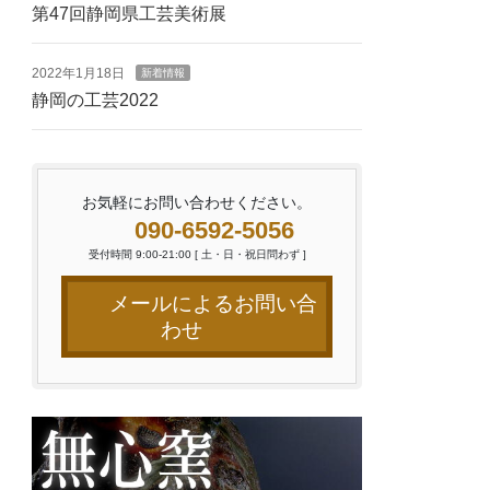
第47回静岡県工芸美術展
2022年1月18日
新着情報
静岡の工芸2022
お気軽にお問い合わせください。
090-6592-5056
受付時間 9:00-21:00 [ 土・日・祝日問わず ]
メールによるお問い合
わせ