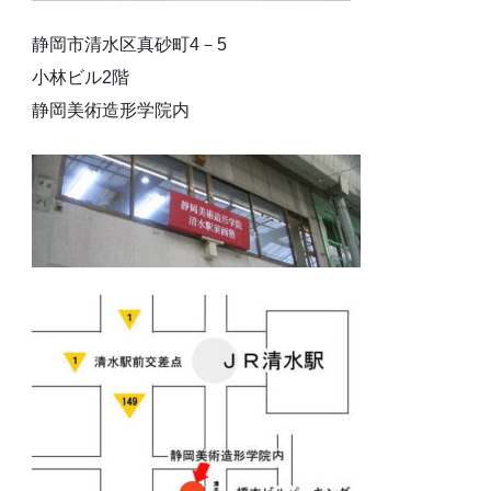
静岡市清水区真砂町4－5
小林ビル2階
静岡美術造形学院内