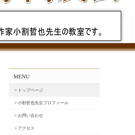
MENU
トップページ
小割哲也先生プロフィール
お問い合わせ
アクセス