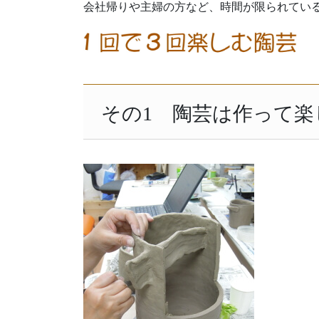
会社帰りや主婦の方など、時間が限られてい
その1 陶芸は作って楽