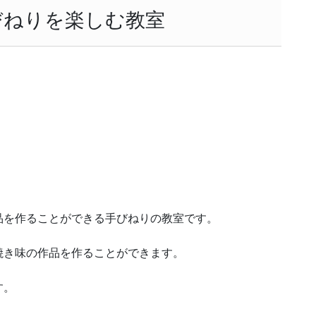
びねりを楽しむ教室
品を作ることができる手びねりの教室です。
焼き味の作品を作ることができます。
す。